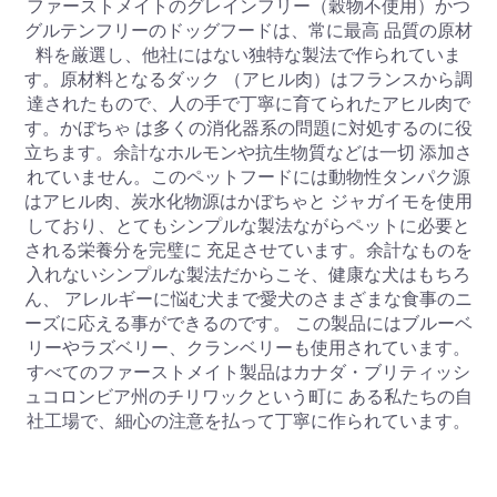
ファーストメイトのグレインフリー（穀物不使用）かつ
グルテンフリーのドッグフードは、常に最高 品質の原材
料を厳選し、他社にはない独特な製法で作られていま
す。原材料となるダック （アヒル肉）はフランスから調
達されたもので、人の手で丁寧に育てられたアヒル肉で
す。かぼちゃ は多くの消化器系の問題に対処するのに役
立ちます。余計なホルモンや抗生物質などは一切 添加さ
れていません。このペットフードには動物性タンパク源
はアヒル肉、炭水化物源はかぼちゃと ジャガイモを使用
しており、とてもシンプルな製法ながらペットに必要と
される栄養分を完璧に 充足させています。余計なものを
入れないシンプルな製法だからこそ、健康な犬はもちろ
ん、 アレルギーに悩む犬まで愛犬のさまざまな食事のニ
ーズに応える事ができるのです。 この製品にはブルーベ
リーやラズベリー、クランベリーも使用されています。
すべてのファーストメイト製品はカナダ・ブリティッシ
ュコロンビア州のチリワックという町に ある私たちの自
社工場で、細心の注意を払って丁寧に作られています。