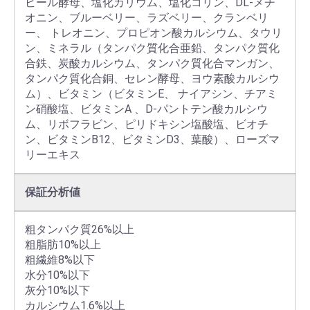
ビール酵母、塩化カリウム、塩化コリン、DL-メチ
オニン、ブルーベリー、ラズベリー、クランベリ
ー、 トレオニン、プロピオン酸カルシウム、タウリ
ン、ミネラル（タンパク質化合亜鉛、タンパク質化
合鉄、炭酸カルシウム、タンパク質化合マンガン、
タンパク質化合銅、セレン酵母、ヨウ素酸カルシウ
ム）、ビタミン（ビタミンE、 ナイアシン、チアミ
ン硝酸塩、ビタミンA 、D-パントテン酸カルシウ
ム、リボフラビン、ピリドキシン塩酸塩、ビオチ
ン、ビタミンB12、ビタミンD3、葉酸）、ローズマ
リーエキス
保証分析値
粗タンパク質26%以上

粗脂肪10%以上

粗繊維8%以下

水分10%以下

灰分10%以下

カルシウム1.6%以上
