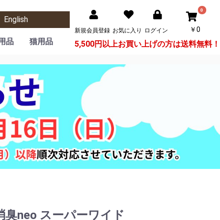
0
English
￥0
新規会員登録
お気に入り
ログイン
用品
猫用品
5,500円以上お買い上げの方は
送料無料！
栃木レザーシリーズ
サークル・ケージ
トイレグッズ
食器・給水機
おもちゃ
ケア用品
フード
カート
おもちゃ・つめとぎ
サークル・ケージ
キャットツリー
ハウス・ベッド
トイレグッズ
食器・給水機
ケア用品
フード
カート
ボタニカルグッズ
知育・スポーツ
DECAプログレ
ぬいぐるみ
消臭グッズ
パーツ類
デンタル
コロン
トイレ
シーツ
その他
その他
ボタニカルグッズ
DECAプログレ
消臭グッズ
パーツ類
コロン
トイレ
シーツ
その他
猫砂
臭neo スーパーワイド