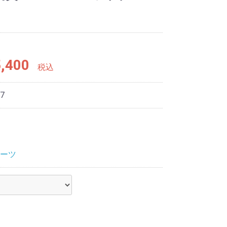
り
,400
税込
7
ーツ