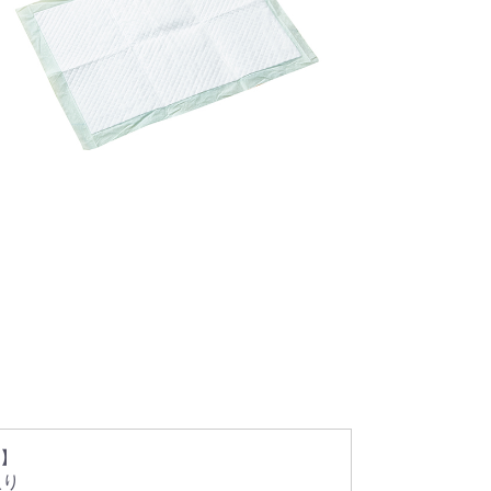
】

り
