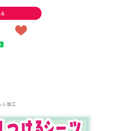
れる
ルト加工