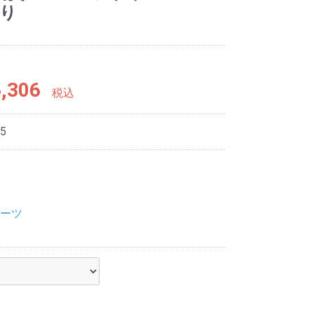
入り
,306
税込
5
ーツ