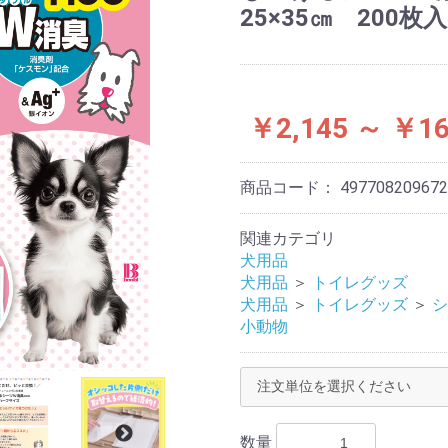
25×35㎝ 200枚
￥2,145 ～ ￥16
商品コード：
497708209672
関連カテゴリ
犬用品
犬用品
＞
トイレグッズ
犬用品
＞
トイレグッズ
＞
シ
小動物
数量