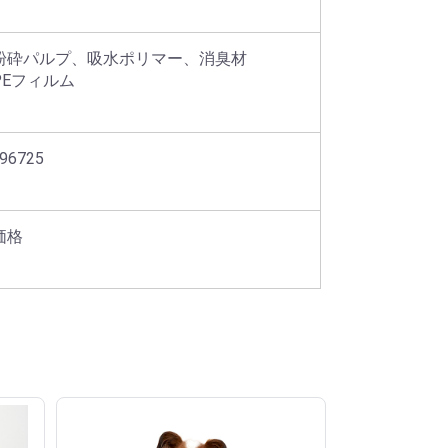
砕パルプ、吸水ポリマー、消臭材	

PEフィルム
96725
価格