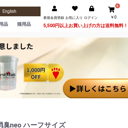
0
English
￥0
新規会員登録
お気に入り
ログイン
用品
猫用品
5,500円以上お買い上げの方は
送料無料！
栃木レザーシリーズ
サークル・ケージ
トイレグッズ
食器・給水機
おもちゃ
ケア用品
フード
カート
おもちゃ・つめとぎ
サークル・ケージ
キャットツリー
ハウス・ベッド
トイレグッズ
食器・給水機
ケア用品
フード
カート
ボタニカルグッズ
知育・スポーツ
DECAプログレ
ぬいぐるみ
消臭グッズ
パーツ類
デンタル
コロン
トイレ
シーツ
その他
その他
ボタニカルグッズ
DECAプログレ
消臭グッズ
パーツ類
コロン
トイレ
シーツ
その他
猫砂
臭neo ハーフサイズ