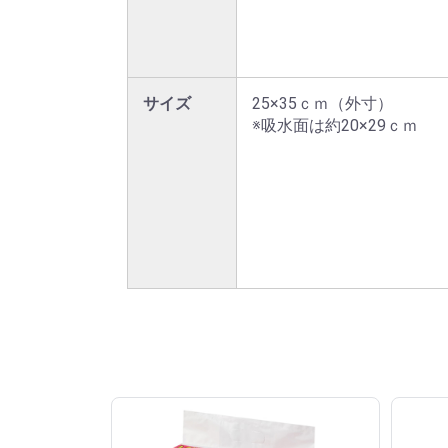
サイズ
25×35ｃｍ（外寸）	

※吸水面は約20×29ｃｍ